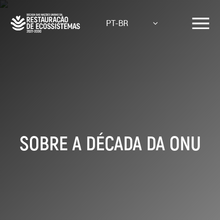
Skip
to
PT-BR
main
content
SOBRE A DÉCADA DA ONU