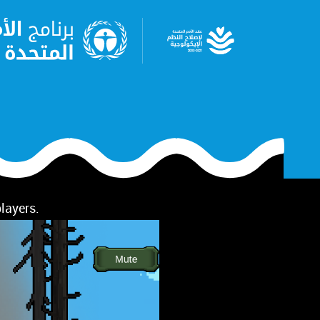
Skip
to
main
content
players.