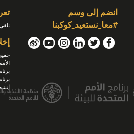
انضم إلى وسم
تعر
#معا_نستعيد_كوكبنا
تلقي 
إخل
جميع
الأمم
برنام
برنام
أنشطة