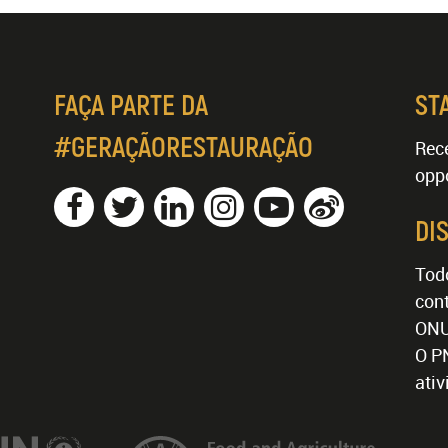
FAÇA PARTE DA
ST
#GERAÇÃORESTAURAÇÃO
Rece
oppo
DI
Tod
cont
ONU
O P
ati