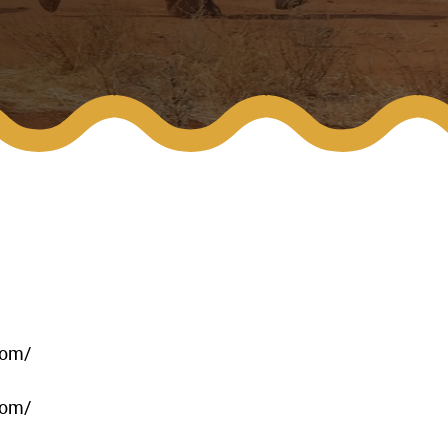
com/
com/