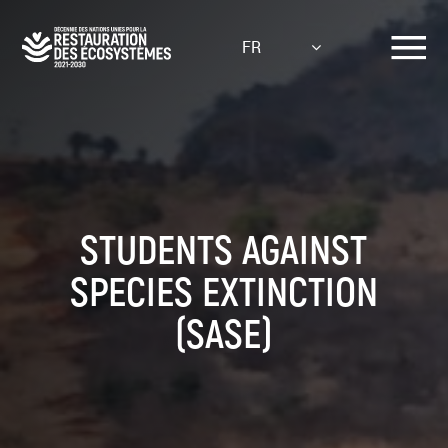
Aller
au
FR
contenu
principal
STUDENTS AGAINST
SPECIES EXTINCTION
(SASE)