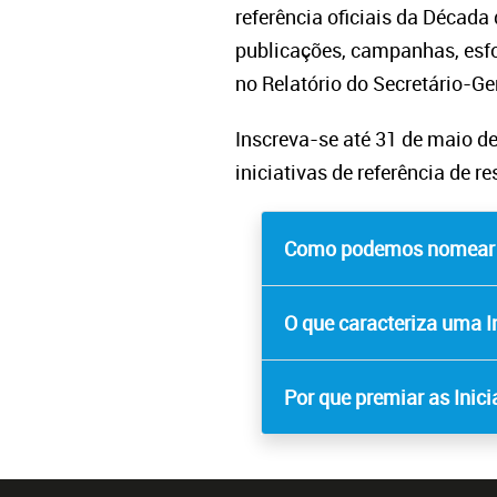
referência oficiais da Décad
publicações, campanhas, esfo
no Relatório do Secretário-G
Inscreva-se até 31 de maio d
iniciativas de referência de 
Como podemos nomear as
O que caracteriza uma I
Por que premiar as Inic