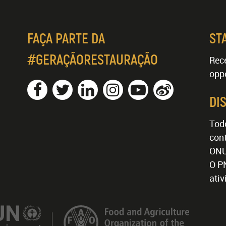
FAÇA PARTE DA
ST
#GERAÇÃORESTAURAÇÃO
Rece
oppo
DI
Tod
cont
ONU
O P
ati