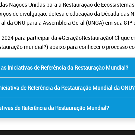
a das Nações Unidas para a Restauração de Ecossistemas
rços de divulgação, defesa e educação da Década das N
eral da ONU para a Assembleia Geral (UNGA) em sua 81ª
e 2024 para participar da #GeraçãoRestauração! Clique
restauração mundial?) abaixo para conhecer o processo c
 Iniciativas de Referência da Restauração Mundial?
niciativa de Referência da Restauração Mundial da ONU?
iativas de Referência da Restauração Mundial?