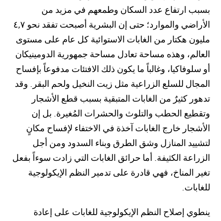
بسبب ارتفاع عدد السكان وطمعهم في مزيد من
الأراضي والموارد؛ حتى إن البشرية أصبحت تفقد نحو ٤,٧
مليون هكتار من الغابات الاستوائية كل عام على مستوى
العالم، وهذه مساحة تعادل مساحة جمهورية الدومينيكان
أو سلوفاكيا، وغالباً ما يكون ذلك الافتئات مدفوعاً بإفساح
المجال للسلع الزراعية مثل زيت النخيل ولحم البقر. وقد
تدهور كثيرٌ من الغابات المتبقية بسبب قطع الأشجار
وتقطيع الحطب والتلوث والحشرات المُغيرة. بل إن
الأشجار خارج الغابات آخذة في الاختفاء لإفساح مكانٍ
لتشييد المنازل وشق الطرق وبناء السدود ومن أجل
الزراعة الكثيفة. أما حرائق الغابات التي زادت سوءاً بفعل
تغير المناخ، فهي قادرة على تدمير النظم الإيكولوجية
للغابات.
ينطوي إصلاح النظم الإيكولوجية للغابات على إعادة