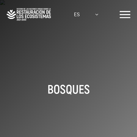
Pasar
al
ES
contenido
principal
BOSQUES