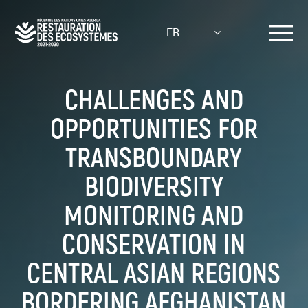
Aller
au
FR
contenu
principal
CHALLENGES AND
OPPORTUNITIES FOR
TRANSBOUNDARY
BIODIVERSITY
MONITORING AND
CONSERVATION IN
CENTRAL ASIAN REGIONS
BORDERING AFGHANISTAN