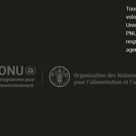
Tous
volo
Unie
PNU
resp
age