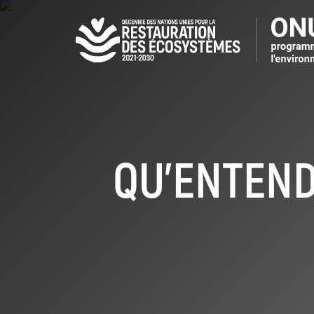
Aller
au
contenu
principal
QU’ENTEND