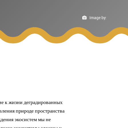
Image by:
ние к жизни деградированных
авления природе пространства
ждения экосистем мы не
Однако экосистемы сложны и