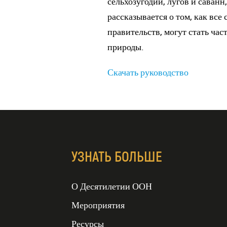
сельхозугодий, лугов и саванн
рассказывается о том, как вс
правительств, могут стать ча
природы.
Скачать руководство
УЗНАТЬ БОЛЬШЕ
ДЕСЯТИЛЕТИЕ ООН
О Десятилетии ООН
ВОССТАНОВЛЕНИЯ
ЭКОСИСТЕМ
Мероприятия
2021-2030 гг
Ресурсы