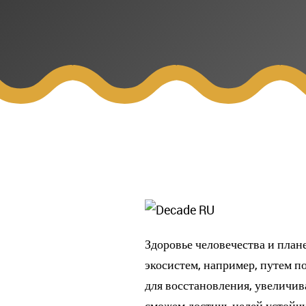
Здоровье человечества и план
экосистем, например, путем п
для восстановления, увеличив
сможем достичь целей устойч