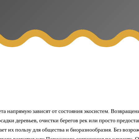
ета напрямую зависят от состояния экосистем. Возвраще
осадки деревьев, очистки берегов рек или просто предост
ает их пользу для общества и биоразнообразия. Без возро
ивого развития или Парижского соглашения по климату. 