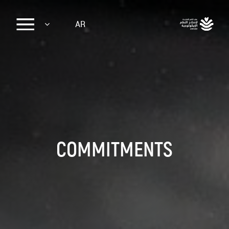
Sk
AR
ma
conte
COMMITMENTS