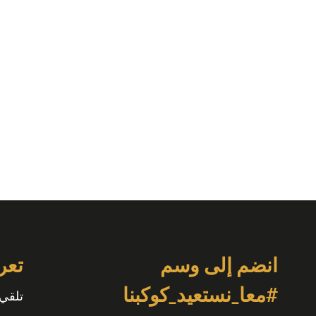
انضم إلى وسم
تعر
#معا_نستعيد_كوكبنا
تلقي 