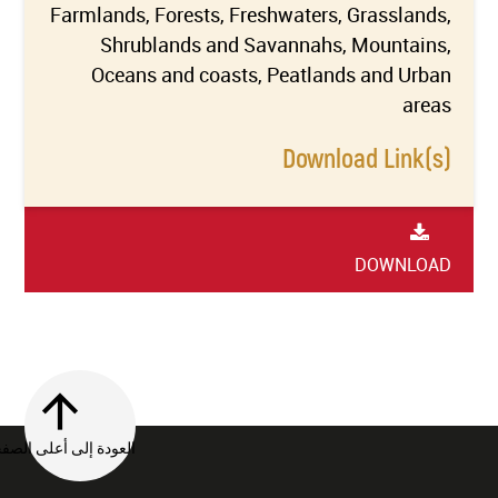
Farmlands, Forests, Freshwaters, Grasslands,
Shrublands and Savannahs, Mountains,
Oceans and coasts, Peatlands and Urban
areas
Download Link(s)
DOWNLOAD
العودة إلى أعلى الصفحة