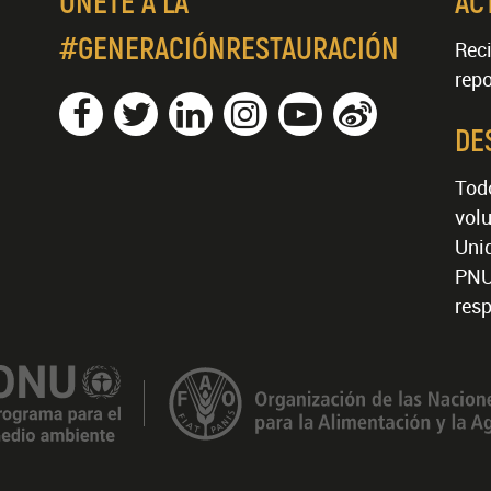
ÚNETE A LA
AC
#GENERACIÓNRESTAURACIÓN
Reci
repo
DE
Tod
volu
Unid
PNU
resp