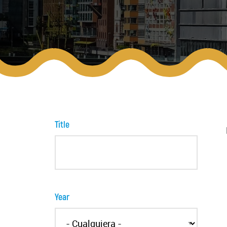
Title
Year