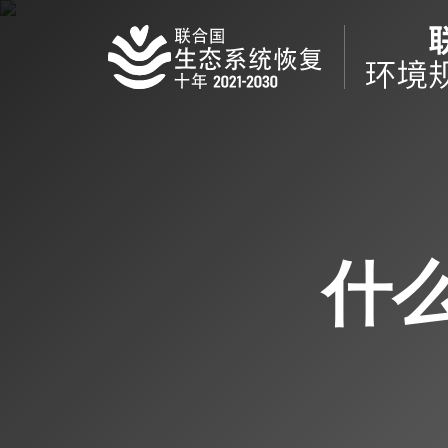
Skip
to
main
content
什