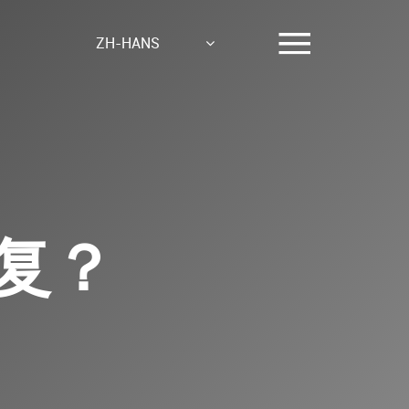
ZH-HANS
复？