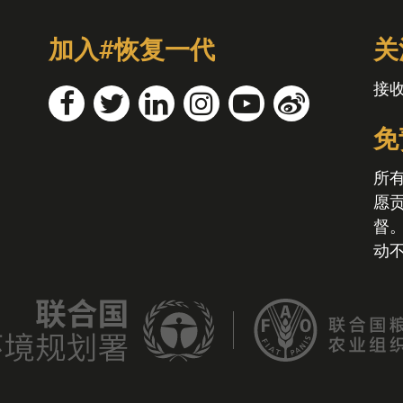
加入#恢复一代
关
接
免
所
愿
督
动