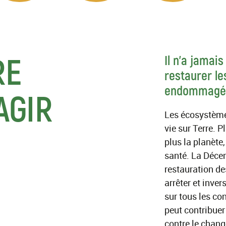
RE
Il n'a jamai
restaurer l
endommagé
AGIR
Les écosystème
vie sur Terre. 
plus la planète
santé. La Décen
restauration de
arrêter et inve
sur tous les co
peut contribuer 
contre le chang