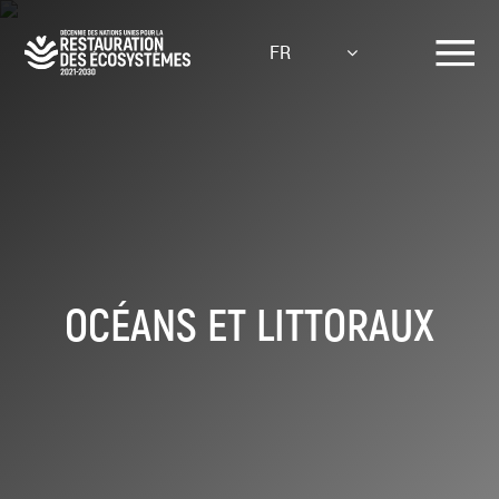
Aller
au
FR
contenu
principal
OCÉANS ET LITTORAUX