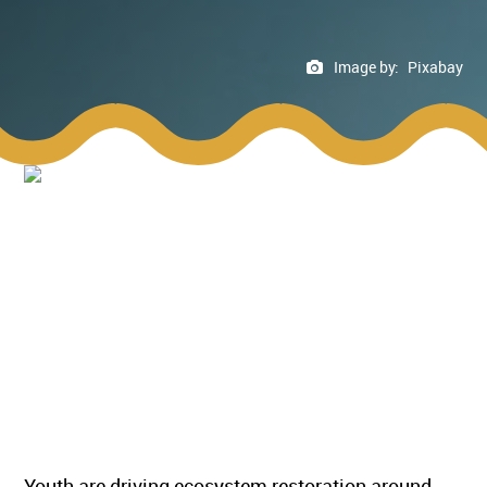
Image by:
Pixabay
Youth are driving ecosystem restoration around