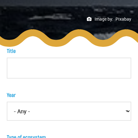
Image by:
Pixabay
Title
Year
Type of ecosystem