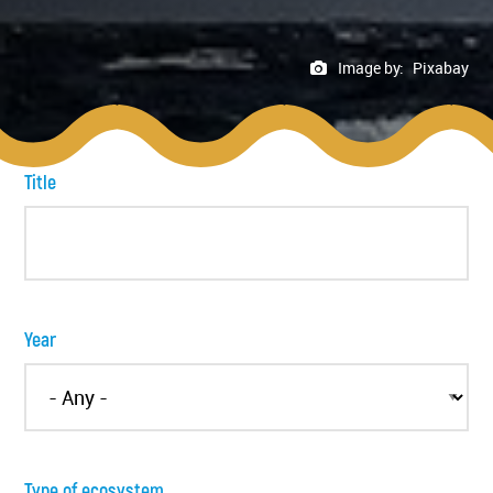
Image by:
Pixabay
Title
Year
Type of ecosystem