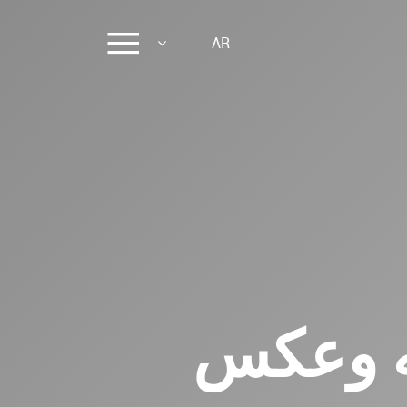
AR
فه وعكس