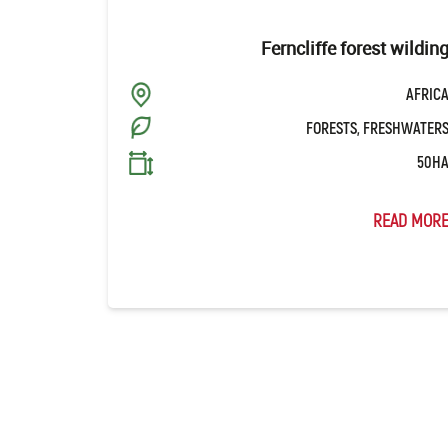
Ferncliffe forest wildin
AFRIC
FORESTS, FRESHWATER
50H
READ MOR