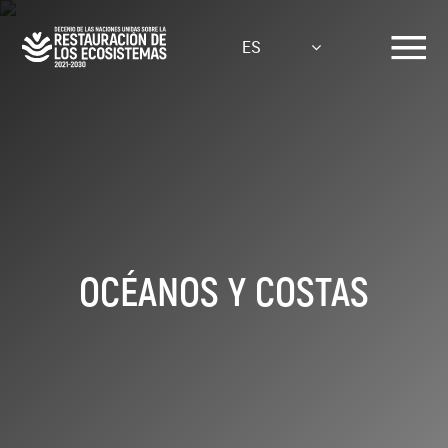
Pasar
al
ES
contenido
principal
OCÉANOS Y COSTAS