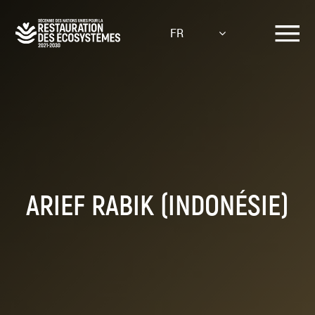
Aller
au
FR
contenu
principal
ARIEF RABIK (INDONÉSIE)