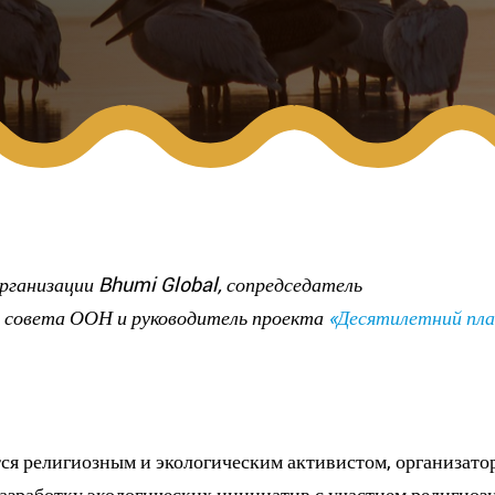
организации Bhumi Global
, сопредседатель
 совета ООН и руководитель проекта
«Десятилетний пла
ется религиозным и экологическим активистом, организато
разработку экологических инициатив с участием религиоз