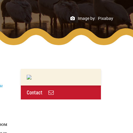
Image by:
Pixabay
н
Contact
ром
ных