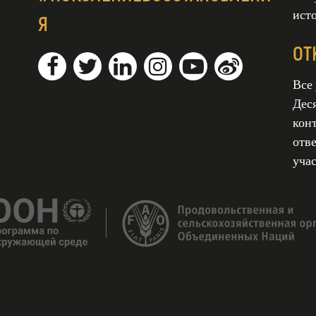
ист
Я
ОТ
Все
Дес
кон
отве
уча