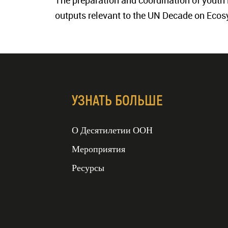
The preparation and coordination of youth i
outputs relevant to the UN Decade on Ecos
УЗНАТЬ БОЛЬШЕ
ДЕСЯТИЛЕТИЕ ООН
О Десятилетии ООН
ВОССТАНОВЛЕНИЯ
ЭКОСИСТЕМ
Мероприятия
2021-2030 гг
Ресурсы