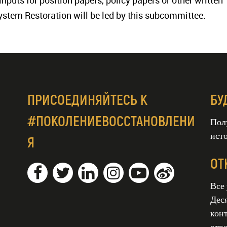
nputs for position papers, policy papers or other written
ystem Restoration will be led by this subcommittee.
ПРИСОЕДИНЯЙТЕСЬ К
БУ
#ПОКОЛЕНИЕВОССТАНОВЛЕНИ
Пол
ист
Я
ОТ
Все
Дес
кон
отве