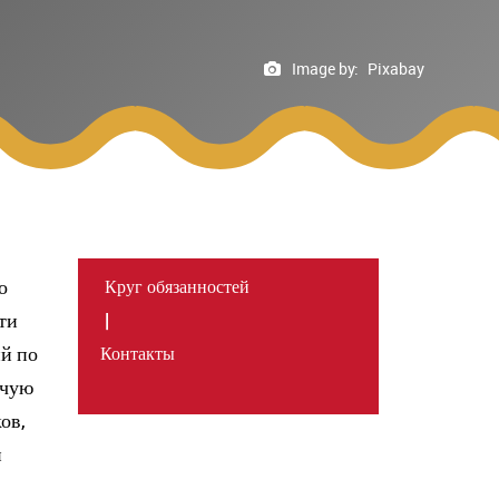
Image by:
Pixabay
о
Круг обязанностей
ти
|
й по
Контакты
очую
ов,
и