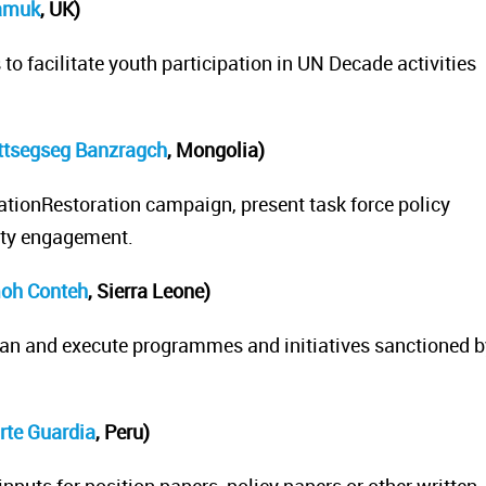
ramuk
, UK)
o facilitate youth participation in UN Decade activities
ttsegseg Banzragch
, Mongolia)
ationRestoration campaign, present task force policy
ity engagement.
oh Conteh
, Sierra Leone)
lan and execute programmes and initiatives sanctioned b
rte Guardia
, Peru)