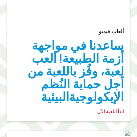
ألعاب فيديو
ساعدنا في مواجهة
أزمة الطبيعة! العب
لعبة، وفُز باللعبة من
أجل حماية النُظم
الإيكولوجيةالبيئية
ابدأ اللعبة الآن