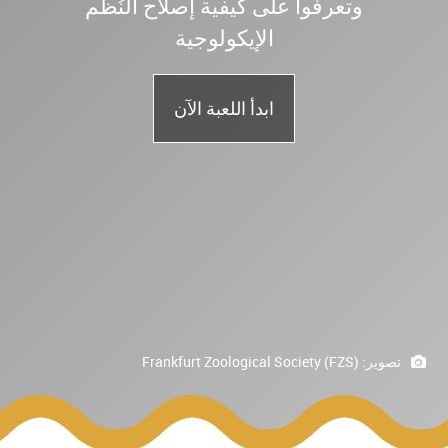
وتعرفوا على كيفية إصلاح النُظم
الإيكولوجية
ابدأ اللعبة الآن
تصوير:
Frankfurt Zoological Society (FZS)