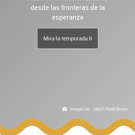
desde las fronteras de la
esperanza
Mira la temporada II
Imagen de:
UNEP/Todd Brown