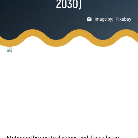
2030)
Image by:
Pixabay
Motivated by spiritual values and driven by an