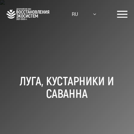
Skip
to
RU
main
content
ЛУГА, КУСТАРНИКИ И
САВАННА