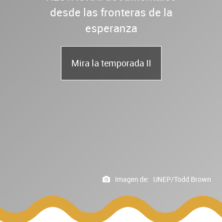
desde las fronteras de la
esperanza
Mira la temporada II
Imagen de:
UNEP/Todd Brown